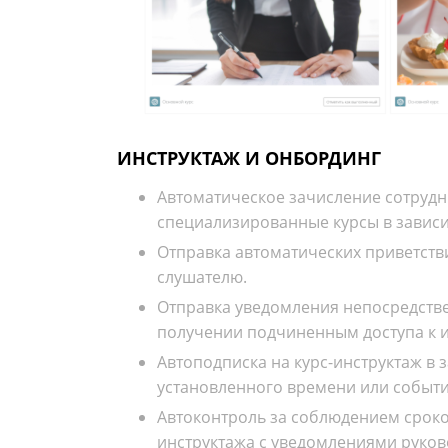
ИНСТРУКТАЖ И ОНБОРДИНГ
Автоматическое зачисление сотрудн
специализированные курсы в зависи
Отправка автоматических приветств
слушателю.
Отправка уведомления непосредств
получении подчиненным доступа к и
Автоподписка на курс-инструктаж в 
установленного времени или событи
Автоконтроль за соблюдением срок
инструктажа с уведомлениями руков