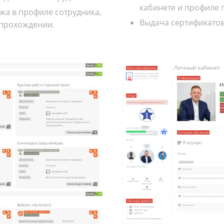
кабинете и профиле 
жа в профиле сотрудника,
Выдача сертификатов
 прохождении.