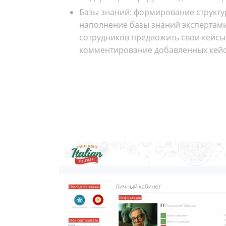
Базы знаний: формирование структу
наполнение базы знаний экспертами
сотрудников предложить свои кейсы
комментирование добавленных кейс