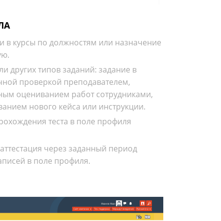
ЛА
и в курсы по должностям или назначение
ую.
и других типов заданий: задание в
чной проверкой преподавателем,
ным оцениванием работ сотрудниками,
ванием нового кейса или инструкции.
рохождения теста в поле профиля
аттестация через заданный период
аписей в поле профиля.