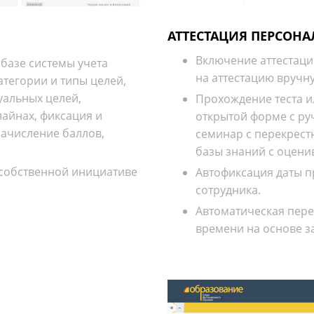
АТТЕСТАЦИЯ ПЕРСОНА
Включение аттестаци
базе системы учета
на аттестацию вручн
атегории и типы целей,
уальных целей,
Прохождение теста ил
айнах, фиксация и
открытой форме с ру
начисление баллов,
семинар с перекрест
базы знаний с оцени
 собственной инициативе
Автофиксация даты п
сотрудника.
Автоматическая пере
времени на основе з