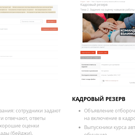
КАДРОВЫЙ РЕЗЕРВ
ания: сотрудники задают
Объявление отборочн
и отвечают, ответы
на включение в кадр
 хорошие оценки
Выпускники курса ав
ады (бейджи).
обучение.