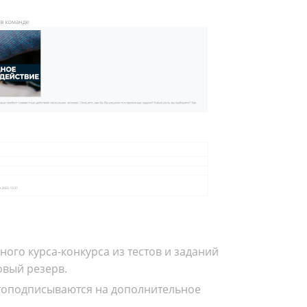
ого курса-конкурса из тестов и заданий
овый резерв.
топодписываются на дополнительное