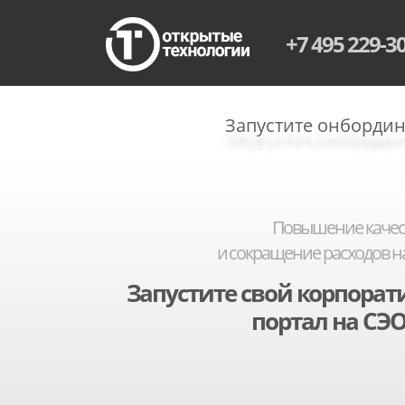
+7 495 229-3
Запустите онбордин
Повышение качес
и сокращение расходов н
Запустите свой корпора
портал
на
СЭО