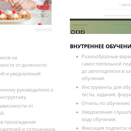
ВНУТРЕННЕЕ ОБУЧЕН
Разнообразные вариа
иков на
самостоятельной под
мости от должности.
до автоподписки в з
ий и уведомлений
обучения.
Инструменты для обуч
енному руководителю о
тесты, задания, фору
нструктажу.
Отчеты по обучению 
зависимости от
Уведомления слушат
й.
ходу обучения.
ов прохождения
Фиксация подписок и
одителей и сотрудников.